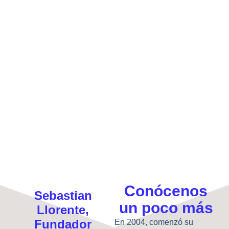
Conócenos
Sebastian
un poco más
Llorente,
Fundador
En 2004, comenzó su